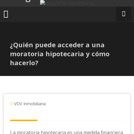
Ir
al
contenido
¿Quién puede acceder a una
moratoria hipotecaria y cómo
hacerlo?
VDV Inmobiliaria
La moratoria hipotecaria es una medida financiera