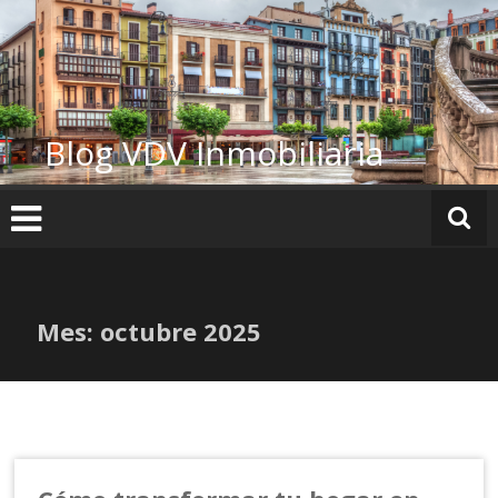
Ir
al
contenido
Blog VDV Inmobiliaria
Mes:
octubre 2025