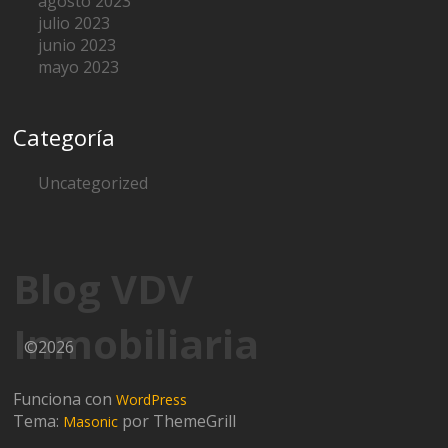
agosto 2023
julio 2023
junio 2023
mayo 2023
Categoría
Uncategorized
Blog VDV
Inmobiliaria
©2026
Funciona con
WordPress
Tema:
por ThemeGrill
Masonic