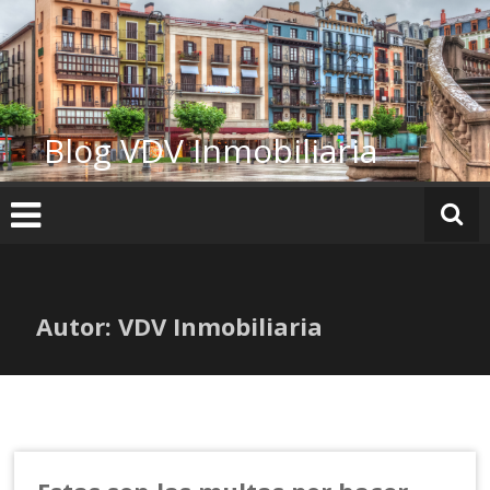
Ir
al
contenido
Blog VDV Inmobiliaria
Autor:
VDV Inmobiliaria