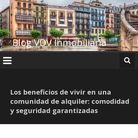
Ir
al
contenido
Blog VDV Inmobiliaria
Los beneficios de vivir en una
comunidad de alquiler: comodidad
y seguridad garantizadas