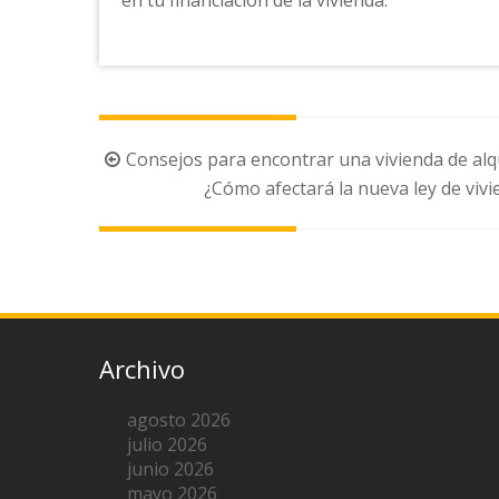
Navegación
Consejos para encontrar una vivienda de alq
de
¿Cómo afectará la nueva ley de vivi
la
entrada
Archivo
agosto 2026
julio 2026
junio 2026
mayo 2026