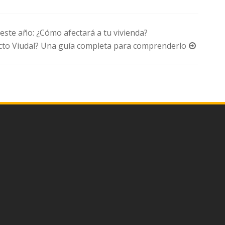
 este año: ¿Cómo afectará a tu vivienda?
cto Viudal? Una guía completa para comprenderlo