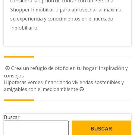
considera la opción de contar con un Personal
Shopper Inmobiliario para aprovechar al máximo
su experiencia y conocimientos en el mercado
inmobiliario.
Navegación
Crea un refugio de otoño en tu hogar: Inspiración y
de
consejos
Hipotecas verdes: financiando viviendas sostenibles y
la
amigables con el medioambiente
entrada
Buscar
BUSCAR