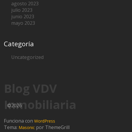
agosto 2023
julio 2023
junio 2023
mayo 2023
Categoría
Uncategorized
Blog VDV
Inmobiliaria
©2026
Funciona con
WordPress
Tema:
por ThemeGrill
Masonic