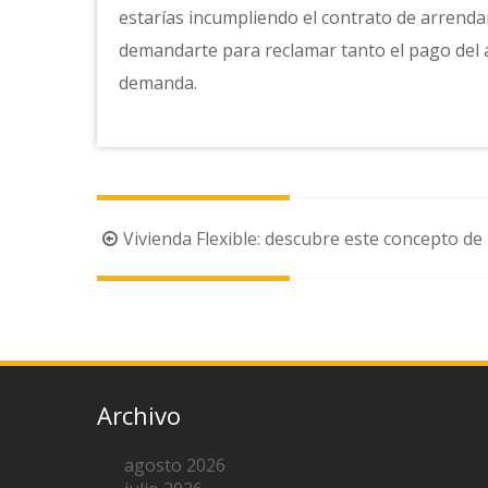
estarías incumpliendo el contrato de arrenda
demandarte para reclamar tanto el pago del al
demanda.
Navegación
Vivienda Flexible: descubre este concepto de 
de
la
entrada
Archivo
agosto 2026