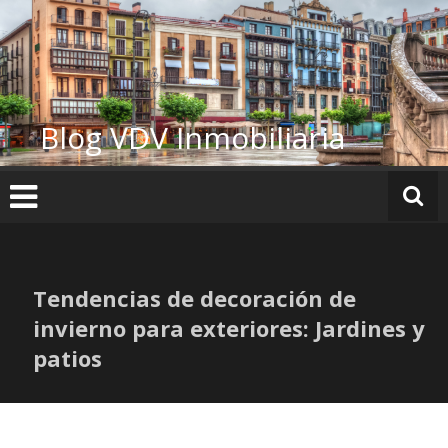
Ir
al
contenido
Blog VDV Inmobiliaria
Tendencias de decoración de
invierno para exteriores: Jardines y
patios