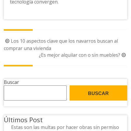
tecnología convergen.
Navegación
Los 10 aspectos clave que los navarros buscan al
de
comprar una vivienda
¿Es mejor alquilar con o sin muebles?
la
entrada
Buscar
BUSCAR
Últimos Post
Estas son las multas por hacer obras sin permiso