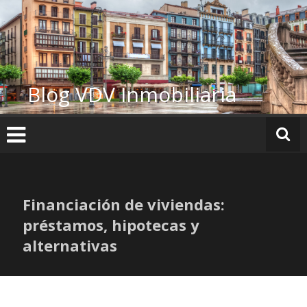
Ir
al
contenido
Blog VDV Inmobiliaria
Financiación de viviendas:
préstamos, hipotecas y
alternativas